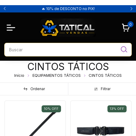
🔥 10% de DESCONTO no PIX!
0
CINTOS TÁTICOS
Início
EQUIPAMENTOS TÁTICOS
CINTOS TÁTICOS
Ordenar
Filtrar
10
%
OFF
13
%
OFF